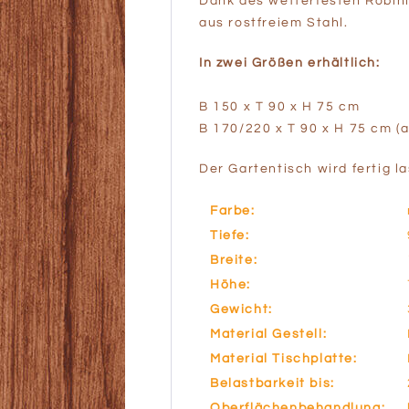
Dank des wetterfesten Robinie
aus rostfreiem Stahl.
In zwei Größen erhältlich:
B 150 x T 90 x H 75 cm
B 170/220 x T 90 x H 75 cm (
Der Gartentisch wird fertig l
Farbe:
Tiefe:
Breite:
Höhe:
Gewicht:
Material Gestell:
Material Tischplatte:
Belastbarkeit bis:
Oberflächenbehandlung: