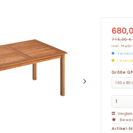
680,0
715,00 € 
inkl. MwSt
Versand
Lieferz
Größe GM
Verglei
Bewer
Artikel-Nr