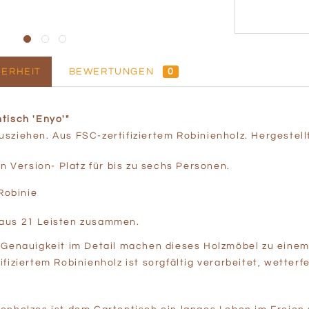
ERHEIT
BEWERTUNGEN
0
tisch 'Enyo'"
sziehen. Aus FSC-zertifiziertem Robinienholz. Hergestellt
en Version- Platz für bis zu sechs Personen.
Robinie
h aus 21 Leisten zusammen.
d Genauigkeit im Detail machen dieses Holzmöbel zu ein
fiziertem Robinienholz ist sorgfältig verarbeitet, wetter