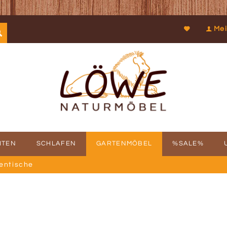
Mei
ITEN
SCHLAFEN
GARTENMÖBEL
%SALE%
entische
SCHICHTE
FBAUSERVICE
KOOPERATIONEN
PROSPEKTDOWNLOAD
PHILOSOPHIE
RÜCKRUFSERV
KUN