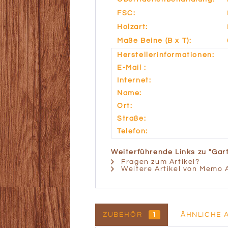
FSC:
Holzart:
Maße Beine (B x T):
Herstellerinformationen:
E-Mail :
Internet:
Name:
Ort:
Straße:
Telefon:
Weiterführende Links zu "Gart
Fragen zum Artikel?
Weitere Artikel von Memo 
ZUBEHÖR
1
ÄHNLICHE 