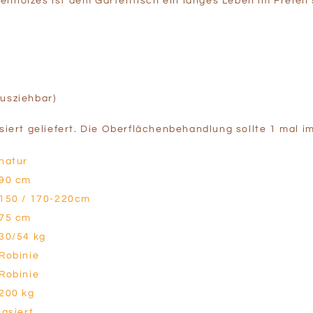
nholzes ist dem Gartentisch ein langes Leben im Freien si
ausziehbar)
asiert geliefert. Die Oberflächenbehandlung sollte 1 mal i
natur
90 cm
150 / 170-220cm
75 cm
30/54 kg
Robinie
Robinie
200 kg
lasiert