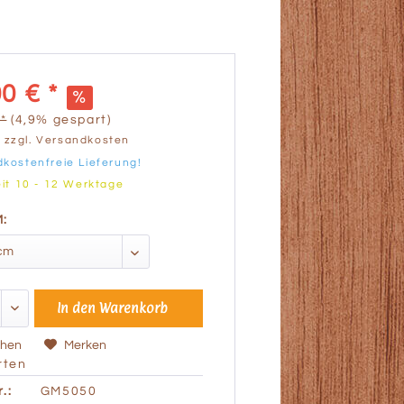
0 € *
*
(4,9% gespart)
.
zzgl. Versandkosten
kostenfreie Lieferung!
eit 10 - 12 Werktage
:
In den
Warenkorb
chen
Merken
ten
.:
GM5050