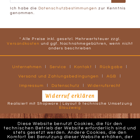
Ich habe die
Datenschutzbestimmungen
zur Kenntnis
genommen.
* Alle Preise inkl. gesetzl. Mehrwertsteuer zzgl.
Versandkosten
und ggf. Nachnahmegebühren, wenn nicht
anders beschrieben
Unternehmen
Service
Kontakt
Rückgabe
Versand und Zahlungsbedingungen
AGB
Impressum
Datenschutz
Widerrufsrecht
Widerruf erklären
Realisiert mit Shopware | Layout & technische Umsetzung
Blauzweig
Diese Website benutzt Cookies, die für den
technischen Betrieb der Website erforderlich sind und
stets gesetzt werden. Andere Cookies, die den
Komfort bei Benutzung dieser Website erhöhen, der