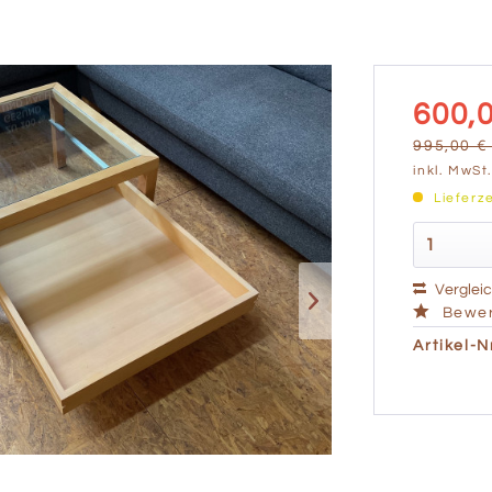
600,0
995,00 € 
inkl. MwSt
Lieferz
Verglei
Bewer
Artikel-Nr