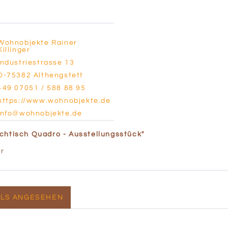
Wohnobjekte Rainer
Killinger
Industriestrasse 13
D-75382 Althengstett
+49 07051 / 588 88 95
https://www.wohnobjekte.de
info@wohnobjekte.de
chtisch Quadro - Ausstellungsstück"
er
LLS ANGESEHEN