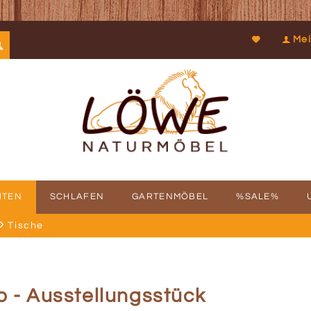
Mei
ITEN
SCHLAFEN
GARTENMÖBEL
%SALE%
Tische
SCHICHTE
FBAUSERVICE
KOOPERATIONEN
PROSPEKTDOWNLOAD
PHILOSOPHIE
RÜCKRUFSERV
KUN
 - Ausstellungsstück