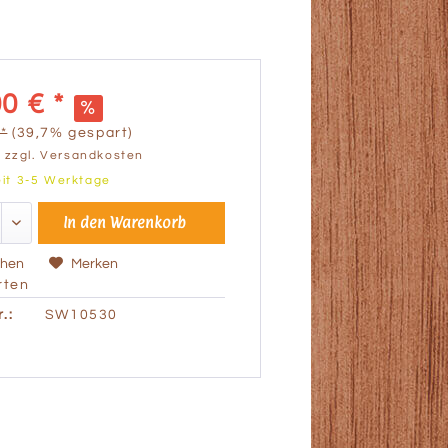
0 € *
*
(39,7% gespart)
.
zzgl. Versandkosten
eit 3-5 Werktage
In den
Warenkorb
chen
Merken
ten
.:
SW10530