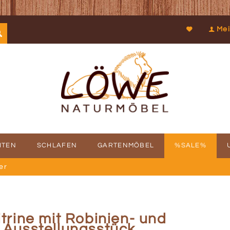
Mei
ITEN
SCHLAFEN
GARTENMÖBEL
%SALE%
er
SCHICHTE
FBAUSERVICE
KOOPERATIONEN
PROSPEKTDOWNLOAD
PHILOSOPHIE
RÜCKRUFSERV
KUN
trine mit Robinien- und
 Ausstellungsstück