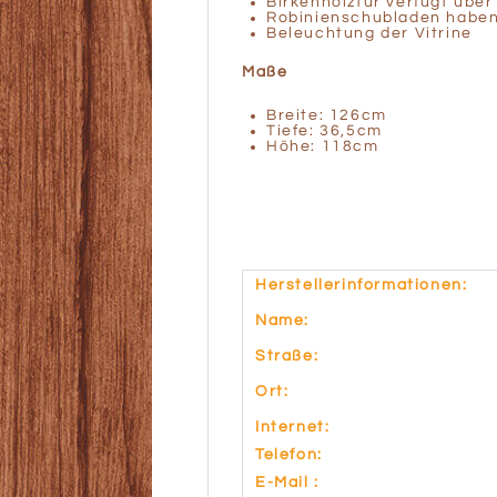
Birkenholztür verfügt übe
Robinienschubladen habe
Beleuchtung der Vitrine
Maße
Breite: 126cm
Tiefe: 36,5cm
Höhe: 118cm
Herstellerinformationen:
Name:
Straße:
Ort:
Internet:
Telefon:
E-Mail :