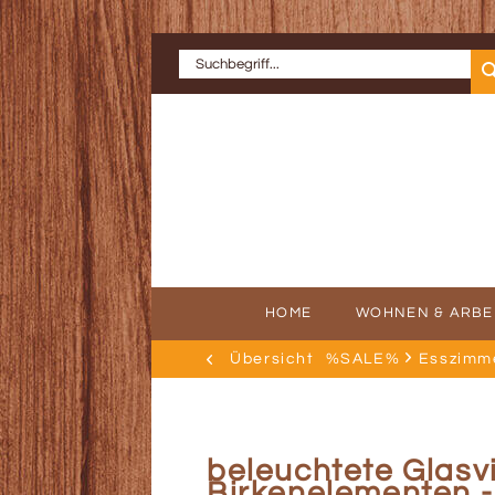
HOME
WOHNEN & ARBE
Übersicht
%SALE%
Esszimm
ERFOLGSGE
AU
beleuchtete Glasvi
Birkenelementen -