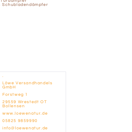
r Türdämpfer
n Schubladendämpfer
.
Löwe Versandhandels
GmbH
Forstweg 1
29559 Wrestedt OT
Bollensen
www.loewenatur.de
05825 9859990
info@loewenatur.de