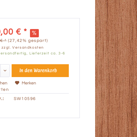
,00 € *
€ *
(27,42% gespart)
.
zzgl. Versandkosten
ersandfertig, Lieferzeit ca. 3-6
In den
Warenkorb
chen
Merken
ten
.:
SW10596