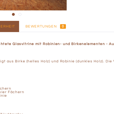
ERHEIT
BEWERTUNGEN
0
htete Glasvitrine mit Robinien- und Birkenelementen - Au
gt aus Birke (helles Holz) und Robinie (dunkles Holz). Die 
ächern
 vier Fächern
inie