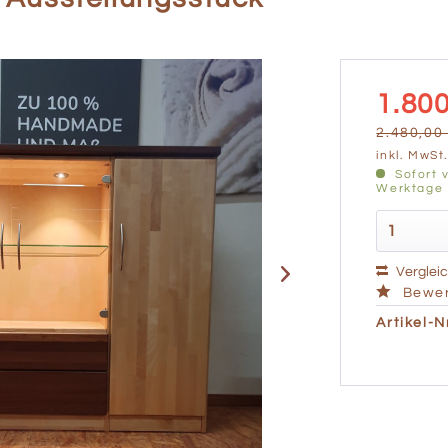
1.800
2.480,00 
inkl. MwSt
Sofort v
Werktage
Verglei
Bewer
Artikel-Nr