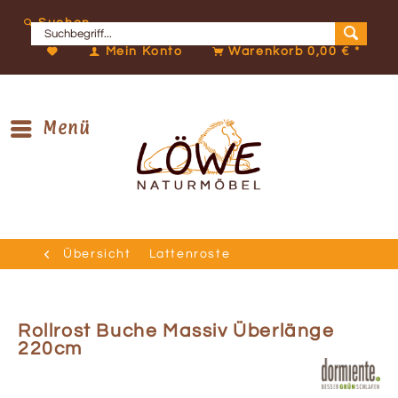
Suchen
Mein Konto
Warenkorb
0,00 € *
Menü
Übersicht
Lattenroste
Rollrost Buche Massiv Überlänge
220cm