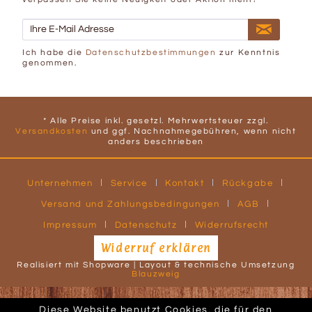
Ich habe die
Datenschutzbestimmungen
zur Kenntnis
genommen.
* Alle Preise inkl. gesetzl. Mehrwertsteuer zzgl.
Versandkosten
und ggf. Nachnahmegebühren, wenn nicht
anders beschrieben
Unternehmen
Service
Kontakt
Rückgabe
Versand und Zahlungsbedingungen
AGB
Impressum
Datenschutz
Widerrufsrecht
Widerruf erklären
Realisiert mit Shopware | Layout & technische Umsetzung
Blauzweig
Diese Website benutzt Cookies, die für den