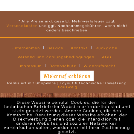
* Alle Preise inkl. gesetzl. Mehrwertsteuer zzgl.
Versandkosten
und ggf. Nachnahmegebühren, wenn nicht
anders beschrieben
Unternehmen
Service
Kontakt
Rückgabe
Versand und Zahlungsbedingungen
AGB
Impressum
Datenschutz
Widerrufsrecht
Widerruf erklären
Realisiert mit Shopware | Layout & technische Umsetzung
Blauzweig
Diese Website benutzt Cookies, die für den
technischen Betrieb der Website erforderlich sind und
stets gesetzt werden. Andere Cookies, die den
Komfort bei Benutzung dieser Website erhöhen, der
Direktwerbung dienen oder die Interaktion mit
anderen Websites und sozialen Netzwerken
vereinfachen sollen, werden nur mit Ihrer Zustimmung
gesetzt.