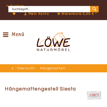
Suchen
Mein Konto
Warenkorb
0,00 € *
Menü
Übersicht
Hängematten
Hängemattengestell Siesta