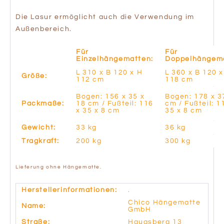
Die Lasur ermöglicht auch die Verwendung im
Außenbereich.
Für
Für
Einzelhängematten:
Doppelhängema
L 310 x B 120 x H
L 360 x B 120 x
Größe:
112 cm
118 cm
Bogen: 156 x 35 x
Bogen: 178 x 3
Packmaße:
18 cm / Fußteil: 116
cm / Fußteil: 1
x 35 x 8 cm
35 x 8 cm
Gewicht:
33 kg
36 kg
Tragkraft:
200 kg
300 kg
Lieferung ohne Hängematte.
Herstellerinformationen:
.
Chico Hängematte
Name:
GmbH
Straße:
Haugsberg 13