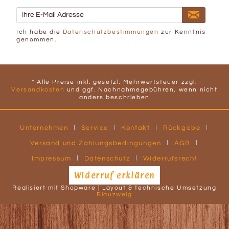
Ich habe die
Datenschutzbestimmungen
zur Kenntnis
genommen.
* Alle Preise inkl. gesetzl. Mehrwertsteuer zzgl.
Versandkosten
und ggf. Nachnahmegebühren, wenn nicht
anders beschrieben
Unternehmen
Service
Kontakt
Rückgabe
Versand und Zahlungsbedingungen
AGB
Impressum
Datenschutz
Widerrufsrecht
Widerruf erklären
Realisiert mit Shopware | Layout & technische Umsetzung
Blauzweig