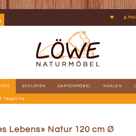
Mei
ITEN
SCHLAFEN
GARTENMÖBEL
%SALE%
Teppiche
SCHICHTE
FBAUSERVICE
KOOPERATIONEN
PROSPEKTDOWNLOAD
PHILOSOPHIE
RÜCKRUFSERV
KUN
es Lebens» Natur 120 cm Ø