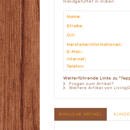
Handgetuftet in Indien
Name:
Straße:
Ort:
Herstellerinformationen:
E-Mail :
Internet:
Telefon:
Weiterführende Links zu "Te
Fragen zum Artikel?
Weitere Artikel von Living
ÄHNLICHE ARTIKEL
KUNDE