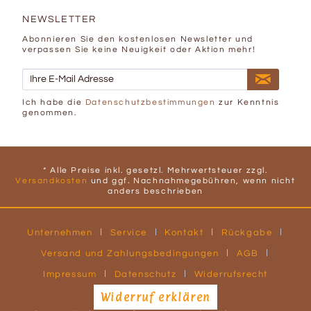
NEWSLETTER
Abonnieren Sie den kostenlosen Newsletter und
verpassen Sie keine Neuigkeit oder Aktion mehr!
Ich habe die
Datenschutzbestimmungen
zur Kenntnis
genommen.
* Alle Preise inkl. gesetzl. Mehrwertsteuer zzgl.
Versandkosten
und ggf. Nachnahmegebühren, wenn nicht
anders beschrieben
Unternehmen
Service
Kontakt
Rückgabe
Versand und Zahlungsbedingungen
AGB
Impressum
Datenschutz
Widerrufsrecht
Widerruf erklären