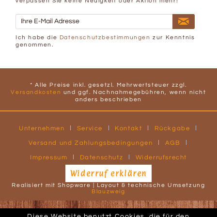
verpassen Sie keine Neuigkeit oder Aktion mehr!
Ich habe die
Datenschutzbestimmungen
zur Kenntnis
genommen.
* Alle Preise inkl. gesetzl. Mehrwertsteuer zzgl.
Versandkosten
und ggf. Nachnahmegebühren, wenn nicht
anders beschrieben
Unternehmen
Service
Kontakt
Rückgabe
Versand und Zahlungsbedingungen
AGB
Impressum
Datenschutz
Widerrufsrecht
Widerruf erklären
Realisiert mit Shopware | Layout & technische Umsetzung
Blauzweig
Diese Website benutzt Cookies, die für den