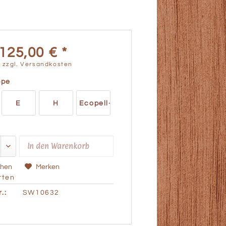
125,00 € *
.
zzgl. Versandkosten
ppe
E
H
Ecopell-
Leder
In den
Warenkorb
chen
Merken
ten
.:
SW10632