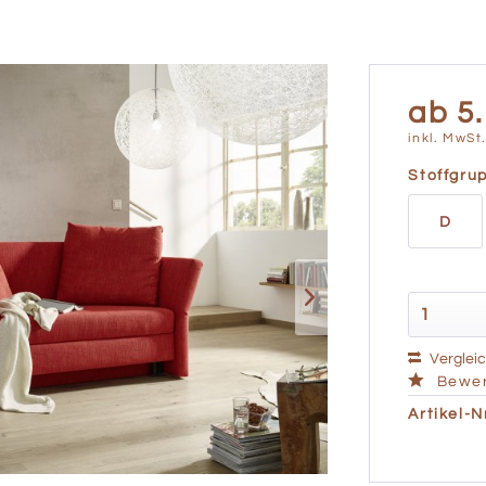
ab 5.
inkl. MwSt
Stoffgru
D
Verglei
Bewer
Artikel-Nr