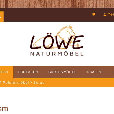
Mei
ITEN
SCHLAFEN
GARTENMÖBEL
%SALE%
Polstermöbel
Sofas
SCHICHTE
FBAUSERVICE
KOOPERATIONEN
PROSPEKTDOWNLOAD
PHILOSOPHIE
RÜCKRUFSERV
KUN
 cm