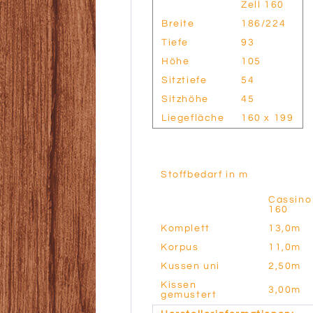
Zell 160
Breite
186/224
Tiefe
93
Höhe
105
Sitztiefe
54
Sitzhöhe
45
Liegefläche
160 x 199
Stoffbedarf in m
Cassino
160
Komplett
13,0m
Korpus
11,0m
Kussen uni
2,50m
Kissen
3,00m
gemustert