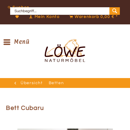
Suchen
Mein Konto
Warenkorb
0,00 € *
Menü
Übersicht
Betten
Bett Cubaru