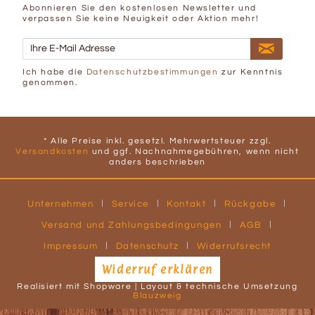
Abonnieren Sie den kostenlosen Newsletter und
verpassen Sie keine Neuigkeit oder Aktion mehr!
Ich habe die
Datenschutzbestimmungen
zur Kenntnis
genommen.
* Alle Preise inkl. gesetzl. Mehrwertsteuer zzgl.
Versandkosten
und ggf. Nachnahmegebühren, wenn nicht
anders beschrieben
Unternehmen
Service
Kontakt
Rückgabe
Versand und Zahlungsbedingungen
AGB
Impressum
Datenschutz
Widerrufsrecht
Widerruf erklären
Realisiert mit Shopware | Layout & technische Umsetzung
Blauzweig