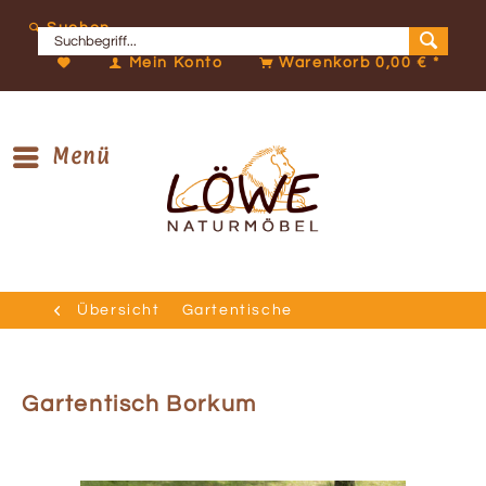
Suchen
Mein Konto
Warenkorb
0,00 € *
Menü
Übersicht
Gartentische
Gartentisch Borkum