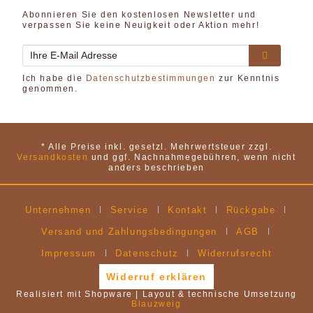
Abonnieren Sie den kostenlosen Newsletter und
verpassen Sie keine Neuigkeit oder Aktion mehr!
Ich habe die
Datenschutzbestimmungen
zur Kenntnis
genommen.
* Alle Preise inkl. gesetzl. Mehrwertsteuer zzgl.
Versandkosten
und ggf. Nachnahmegebühren, wenn nicht
anders beschrieben
Unternehmen
Service
Kontakt
Rückgabe
Versand und Zahlungsbedingungen
AGB
Impressum
Datenschutz
Widerrufsrecht
Widerruf erklären
Realisiert mit Shopware | Layout & technische Umsetzung
Blauzweig