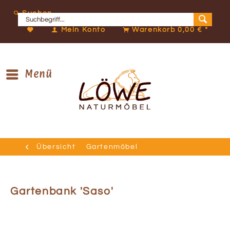
Suchen
Mein Konto
Warenkorb
0,00 € *
Menü
Übersicht
Gartenmöbel
Gartenbank 'Saso'