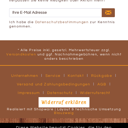
verpassen Sie keine Neuigkeit oder Aktion mehr!
Ich habe die
Datenschutzbestimmungen
zur Kenntnis
genommen.
* Alle Preise inkl. gesetzl. Mehrwertsteuer zzgl.
Versandkosten
und ggf. Nachnahmegebühren, wenn nicht
anders beschrieben
Unternehmen
Service
Kontakt
Rückgabe
Versand und Zahlungsbedingungen
AGB
Impressum
Datenschutz
Widerrufsrecht
Widerruf erklären
Realisiert mit Shopware | Layout & technische Umsetzung
Blauzweig
Diese Website benutzt Cookies, die für den