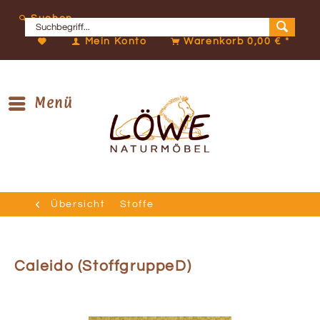
Suchen
Mein Konto
Warenkorb
0,00 € *
Menü
Übersicht
Stoffe
Caleido (StoffgruppeD)