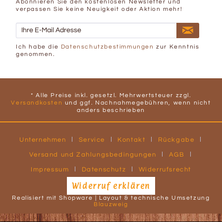
Abonnieren Sie den kostenlosen Newsletter und
verpassen Sie keine Neuigkeit oder Aktion mehr!
Ich habe die
Datenschutzbestimmungen
zur Kenntnis
genommen.
* Alle Preise inkl. gesetzl. Mehrwertsteuer zzgl.
Versandkosten
und ggf. Nachnahmegebühren, wenn nicht
anders beschrieben
Unternehmen
Service
Kontakt
Rückgabe
Versand und Zahlungsbedingungen
AGB
Impressum
Datenschutz
Widerrufsrecht
Widerruf erklären
Realisiert mit Shopware | Layout & technische Umsetzung
Blauzweig