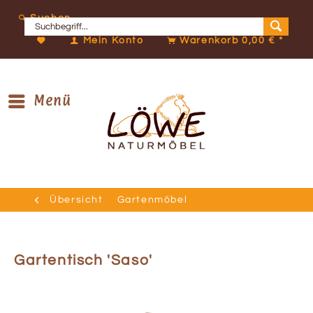
Suchen
Mein Konto
Warenkorb
0,00 € *
Menü
Übersicht
Gartenmöbel
Gartentisch 'Saso'